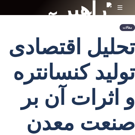
بهره
برداری
مقالات
تخصصی
تحلیل اقتصادی
از
کارخانجات
کنستانتره
سنگ
تولید کنسانتره
آهن
و
بهره
برداری
و اثرات آن بر
از
معادن
سنگ
آهن
صنعت معدن
و
مس