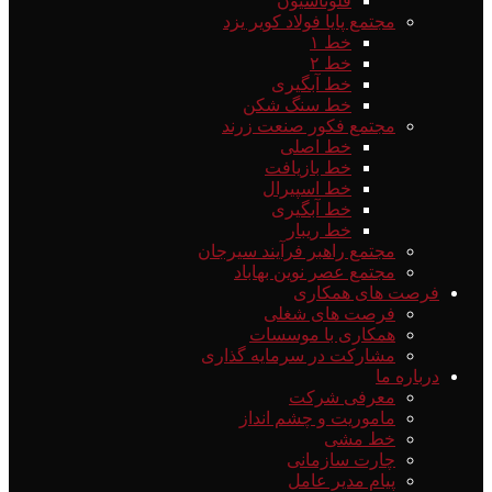
فلوتاسیون
مجتمع پایا فولاد کویر یزد
خط ۱
خط ۲
خط آبگیری
خط سنگ شکن
مجتمع فکور صنعت زرند
خط اصلی
خط بازیافت
خط اسپیرال
خط آبگیری
خط ریبار
مجتمع راهبر فرآیند سیرجان
مجتمع عصر نوین بهاباد
فرصت های همکاری
فرصت های شغلی
همکاری با موسسات
مشارکت در سرمایه گذاری
درباره ما
معرفی شرکت
ماموریت و چشم انداز
خط مشی
چارت سازمانی
پیام مدیر عامل